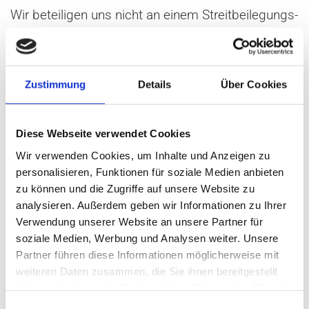
Wir be­tei­ligen uns nicht an einem Streit­bei­le­gungs­
ver­fah­ren vor einer Ver­brau­cher­schlich­tungs­stel­le.
Zustimmung
Details
Über Cookies
Bild­nach­weis
2601608 | andreas | Adobe.Stock
Diese Webseite verwendet Cookies
83148379 | Michael Pettigrew | Adobe.Stock
Wir verwenden Cookies, um Inhalte und Anzeigen zu
112572870 | maglyvi | Adobe.Stock
personalisieren, Funktionen für soziale Medien anbieten
zu können und die Zugriffe auf unsere Website zu
64926800 | Rita Kochmarjova | Adobe.Stock
analysieren. Außerdem geben wir Informationen zu Ihrer
176528784 | Christian Buch | Adobe.Stock
Verwendung unserer Website an unsere Partner für
213647347 | chamillew | Adobe.Stock
soziale Medien, Werbung und Analysen weiter. Unsere
270815409 | anatolir | Adobe.Stock
Partner führen diese Informationen möglicherweise mit
weiteren Daten zusammen, die Sie ihnen bereitgestellt
320043288 | WEIDOE art | Adobe.Stock
haben oder die sie im Rahmen Ihrer Nutzung der Dienste
330354724 | Gorodenkoff | Adobe.Stock
gesammelt haben.
Einwilligungsauswahl