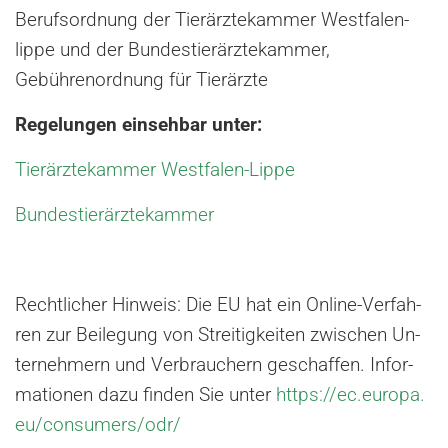
Berufsordnung der Tierärztekammer Westfalen-
lippe und der Bundestierärztekammer,
Gebührenordnung für Tierärzte
Regelungen einsehbar unter:
Tierärztekammer Westfalen-Lippe
Bundestierärztekammer
Recht­li­cher Hin­weis: Die EU hat ein On­line-Ver­fah­
ren zur Bei­le­gung von Strei­tig­kei­ten zwi­schen Un­
ter­neh­mern und Ver­brau­chern ge­schaf­fen. In­for­
ma­tio­nen dazu fin­den Sie unter
https://​ec.​eu­ro­pa.​
eu/​con­su­mers/​odr/