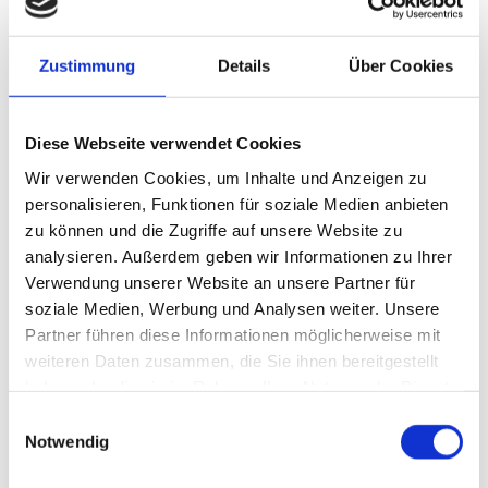
Gerne räumen wir Ihnen und Ihrem Tier genügend
Zeit ein, um Krankheitsbild, Diagnosen, Therapien
Zustimmung
Details
Über Cookies
oder Prophylaxemaßnahmen ausführlich
besprechen zu können. Hierfür können Sie gerne
Diese Webseite verwendet Cookies
telefonisch einen Termin vereinbaren.
Wir verwenden Cookies, um Inhalte und Anzeigen zu
personalisieren, Funktionen für soziale Medien anbieten
Natürlich haben Sie bei akuten, nicht
zu können und die Zugriffe auf unsere Website zu
vorhersehbaren Problemen jederzeit die
analysieren. Außerdem geben wir Informationen zu Ihrer
Möglichkeit nach telefonischer Anmeldung Ihr Tier
Verwendung unserer Website an unsere Partner für
soziale Medien, Werbung und Analysen weiter. Unsere
vorzustellen.
Partner führen diese Informationen möglicherweise mit
Bitte haben Sie Verständnis, dass
weiteren Daten zusammen, die Sie ihnen bereitgestellt
haben oder die sie im Rahmen Ihrer Nutzung der Dienste
lebensbedrohliche Notfälle jederzeit vorrangig
gesammelt haben.
Einwilligungsauswahl
behandelt werden müssen.
Notwendig